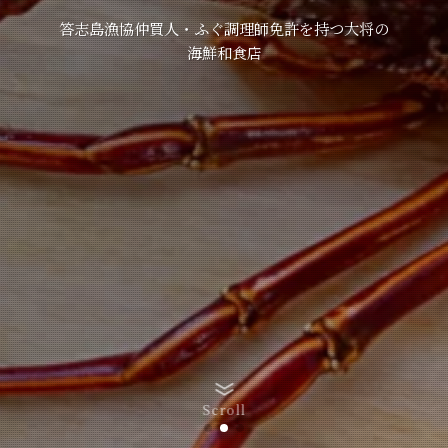
答志島漁協仲買人・ふぐ調理師免許を持つ大将の
海鮮和食店
Scroll