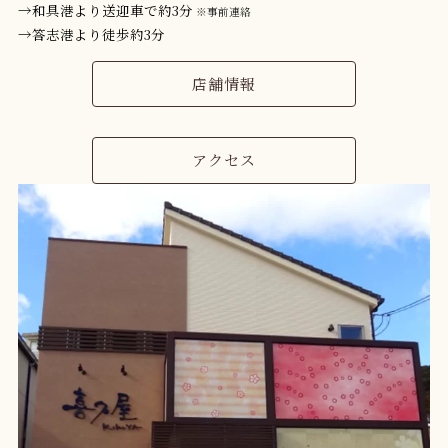
→和具港より送迎車で約3分
※事前連絡
→答志港より徒歩約3分
店舗情報
アクセス