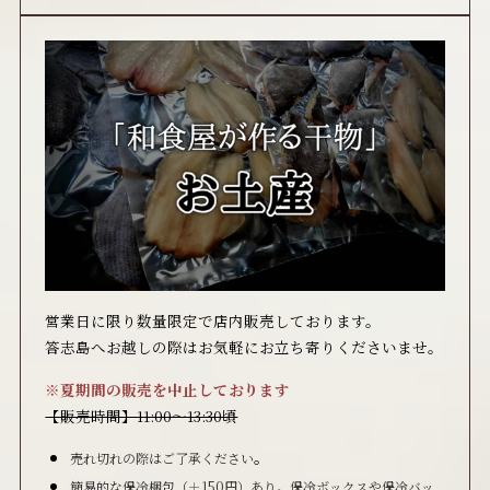
営業日
に限り
数量限定で店内販売しております。
答志島へお越しの際はお気軽にお立ち寄りくださいませ。
※夏期間の販売を中止しております
【販売時間】11:00～13:30頃
。
売れ切れの際はご了承ください
簡易的な保冷梱包（＋150円）あり。保冷ボックスや保冷バッ